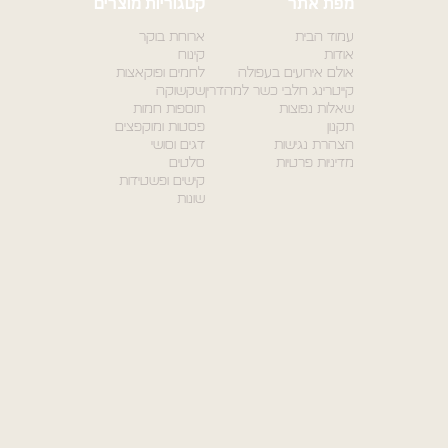
מפת אתר
קטגוריות מוצרים
עמוד הבית
ארוחת בוקר
אודות
קינוח
אולם אירועים בעפולה
לחמים ופוקאצות
קייטרינג חלבי כשר למהדרין
שקשוקה
שאלות נפוצות
תוספות חמות
תקנון
פסטות ומוקפצים
הצהרת נגישות
דגים וסושי
מדיניות פרטיות
סלטים
קישים ופשטידות
שונות