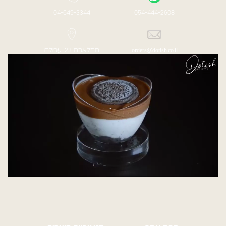
04-649-3344
054-444-2608
orders@dotish.co.il
המלאכה 23, עפולה