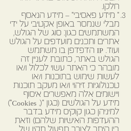
חלקו.
" מידע פאסיבי" – מידע הנאסף
מבלי שנמסר באופן אקטיבי על ידי
המשתמשים כגון: סוג של הגולש,
אתרים ותכנים מועדפים על הגולש
ועוד. IP הדפדפן בו משתמש
הגולש באתר, כתובת לעניין זה
מובהר כי האתר עשוי לכלול ו/או
לעשות שימוש בתוכנות ו/או
טכנולוגיות זיהוי ו/או מעקב תוכנות
ויישומים אלה מאפשרים איסוף
מידע על הגולשים (כגון "(. Cookies")
למיניהן כגון קוקיס מידע בדבר
ההעדפות האישיות שלהם) וזאת
בין היתר לצורך תפעול תקין של