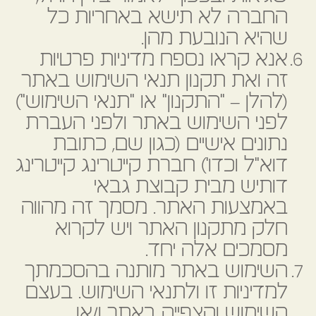
החברה לא תישא באחריות כל
שהיא הנובעת מהן.
אנא קראו נספח מדיניות פרטיות
זה ואת תקנון תנאי השימוש באתר
(להלן – "התקנון" או "תנאי השימוש")
לפני השימוש באתר ולפני העברת
נתונים אישיים (כגון שם, כתובת
דוא"ל וכדו') חברת קייטרינג קייטרינג
דותיש מבית קבוצת גבאי
באמצעות האתר. מסמך זה מהווה
חלק מתקנון האתר ויש לקרוא
מסמכים אלה יחד.
השימוש באתר מותנה בהסכמתך
למדיניות זו ולתנאי השימוש. בעצם
השימוש והצפייה באתר ו/או