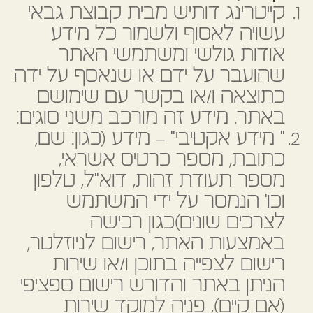
קייטרינג דותיש מבית קבוצת גבאי
עשויה לאסוף ולשמור כל מידע
אודות גולשי ומשתמשי האתר
שהועבר על ידם או שנאסף על ידה
כתוצאה ו/או בקשר עם שימושם
באתר. מידע זה מורכב משני סוגים:
" מידע אקטיבי" – מידע (כגון: שם,
כתובת, מספר כרטיס אשראי,
מספר תעודת זהות, דוא"ל, טלפון
וכו' הנמסר על ידי המשתמש
לצרכים שונים)כגון רכישה
באמצעות האתר, רישום לניוזלטר,
רישום לצפייה בתוכן ו/או שירות
הניתן באתר והדורש רישום ספציפי
(אם קיים), פניה למוקד שירות