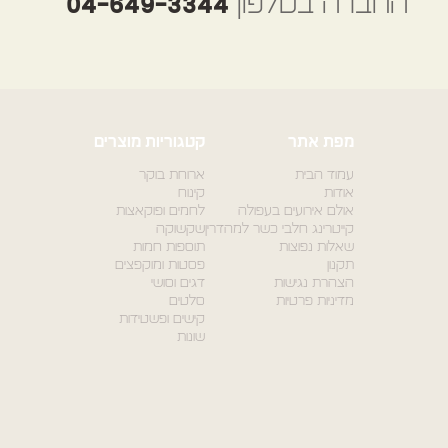
החברה בטלפון
04-649-3344
מפת אתר
קטגוריות מוצרים
עמוד הבית
ארוחת בוקר
אודות
קינוח
אולם אירועים בעפולה
לחמים ופוקאצות
קייטרינג חלבי כשר למהדרין
שקשוקה
שאלות נפוצות
תוספות חמות
תקנון
פסטות ומוקפצים
הצהרת נגישות
דגים וסושי
מדיניות פרטיות
סלטים
קישים ופשטידות
שונות