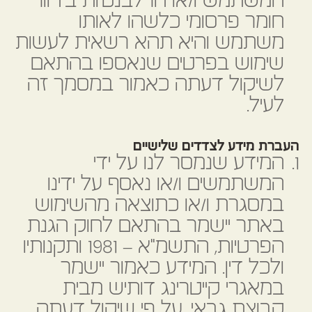
המשתמש ו/או הרלבנטיות בדיוור
חומר פרסומי כלשהו לאותו
משתמש והיא תהא רשאית לעשות
שימוש בפרטים שנאספו בהתאם
לשיקול דעתה כאמור במסמך זה
לעיל.
העברת מידע לצדדים שלישיים
המידע שנמסר לנו על ידי
המשתמשים ו/או נאסף על ידינו
במסגרת ו/או כתוצאה מהשימוש
באתר יישמר בהתאם לחוק הגנת
הפרטיות, התשמ"א – 1981 ותקנותיו
ולכל דין. המידע כאמור יישמר
במאגרי קייטרינג דותיש מבית
קבוצת גבאי, על פי שיקול דעתה,