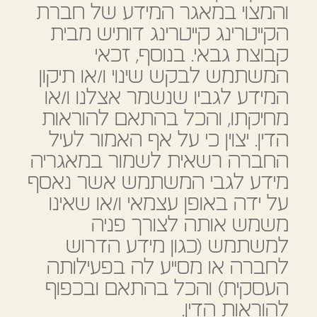
והמצוי במאגר המידע של חברת
הקייטרינג קייטרינג דותיש מבית
קבוצת גבאי. בנוסף, זכאי
המשתמש לבקש שינוי ו/או תיקון
המידע לגביו שנשמר אצלנו ו/או
מחיקתו, והכל בהתאם להוראות
הדין. יצוין כי על אף האמור לעיל
החברה רשאית לשמור במאגריה
מידע לגבי המשתמש אשר נאסף
על ידה באופן עצמאי ו/או שאינו
משמש אותה לצורך פניה
למשתמש (כגון מידע הדרוש
לחברה או מסייע לה בפעילותה
העסקית) והכל בהתאם ובכפוף
להוראות הדין.