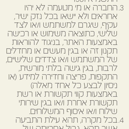
החברה או מי מטעמה לא יהיו
אחראים ולא יישאו בכל נזק ישיר,
עקיף, שיגרם למשתמש ו/או לצד
שלישי, כתוצאה משימוש או רכישה
באמצעות האתר, בניגוד להוראות
תקנון זה או בגין מעשים או מחדלים
של המשתמש ו/או צדדים שלישיים,
לרבות, בגין גישה בלתי מורשית,
התקפות, פריצה וחדירה למידע (או
ניסיון לבצע כל אחד מאלה)
באמצעות קווי תקשורת או רשת
תקשורת אחרת ו/או בגין שירותי
שילוח ו/או איסוף המשלוחים.
בכל מקרה, תהא עילת התביעה
אשר תהא, גבול אחריותה של