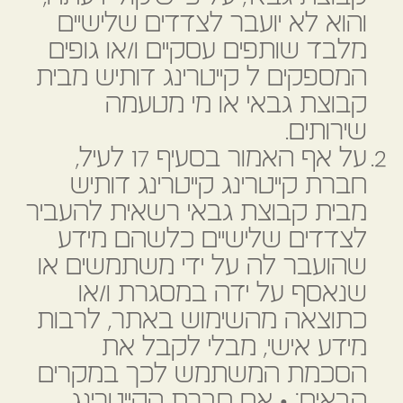
והוא לא יועבר לצדדים שלישיים
מלבד שותפים עסקיים ו/או גופים
המספקים ל קייטרינג דותיש מבית
קבוצת גבאי או מי מטעמה
שירותים.
על אף האמור בסעיף 17 לעיל,
חברת קייטרינג קייטרינג דותיש
מבית קבוצת גבאי רשאית להעביר
לצדדים שלישיים כלשהם מידע
שהועבר לה על ידי משתמשים או
שנאסף על ידה במסגרת ו/או
כתוצאה מהשימוש באתר, לרבות
מידע אישי, מבלי לקבל את
הסכמת המשתמש לכך במקרים
הבאים: • אם חברת הקייטרינג